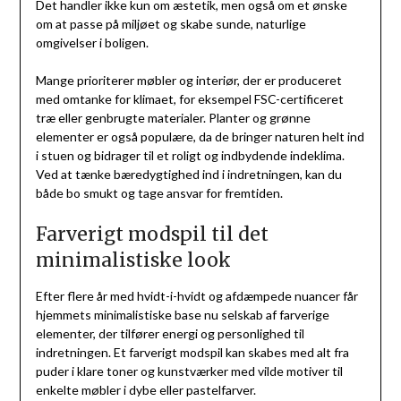
Det handler ikke kun om æstetik, men også om et ønske
om at passe på miljøet og skabe sunde, naturlige
omgivelser i boligen.
Mange prioriterer møbler og interiør, der er produceret
med omtanke for klimaet, for eksempel FSC-certificeret
træ eller genbrugte materialer. Planter og grønne
elementer er også populære, da de bringer naturen helt ind
i stuen og bidrager til et roligt og indbydende indeklima.
Ved at tænke bæredygtighed ind i indretningen, kan du
både bo smukt og tage ansvar for fremtiden.
Farverigt modspil til det
minimalistiske look
Efter flere år med hvidt-i-hvidt og afdæmpede nuancer får
hjemmets minimalistiske base nu selskab af farverige
elementer, der tilfører energi og personlighed til
indretningen. Et farverigt modspil kan skabes med alt fra
puder i klare toner og kunstværker med vilde motiver til
enkelte møbler i dybe eller pastelfarver.