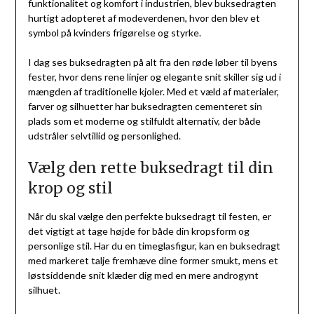
funktionalitet og komfort i industrien, blev buksedragten
hurtigt adopteret af modeverdenen, hvor den blev et
symbol på kvinders frigørelse og styrke.
I dag ses buksedragten på alt fra den røde løber til byens
fester, hvor dens rene linjer og elegante snit skiller sig ud i
mængden af traditionelle kjoler. Med et væld af materialer,
farver og silhuetter har buksedragten cementeret sin
plads som et moderne og stilfuldt alternativ, der både
udstråler selvtillid og personlighed.
Vælg den rette buksedragt til din
krop og stil
Når du skal vælge den perfekte buksedragt til festen, er
det vigtigt at tage højde for både din kropsform og
personlige stil. Har du en timeglasfigur, kan en buksedragt
med markeret talje fremhæve dine former smukt, mens et
løstsiddende snit klæder dig med en mere androgynt
silhuet.