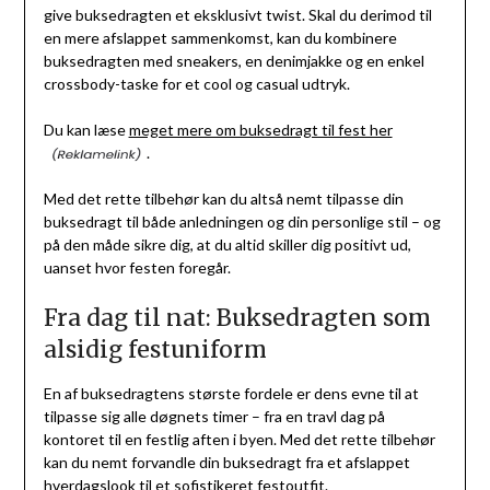
give buksedragten et eksklusivt twist. Skal du derimod til
en mere afslappet sammenkomst, kan du kombinere
buksedragten med sneakers, en denimjakke og en enkel
crossbody-taske for et cool og casual udtryk.
Du kan læse
meget mere om buksedragt til fest her
.
Med det rette tilbehør kan du altså nemt tilpasse din
buksedragt til både anledningen og din personlige stil – og
på den måde sikre dig, at du altid skiller dig positivt ud,
uanset hvor festen foregår.
Fra dag til nat: Buksedragten som
alsidig festuniform
En af buksedragtens største fordele er dens evne til at
tilpasse sig alle døgnets timer – fra en travl dag på
kontoret til en festlig aften i byen. Med det rette tilbehør
kan du nemt forvandle din buksedragt fra et afslappet
hverdagslook til et sofistikeret festoutfit.