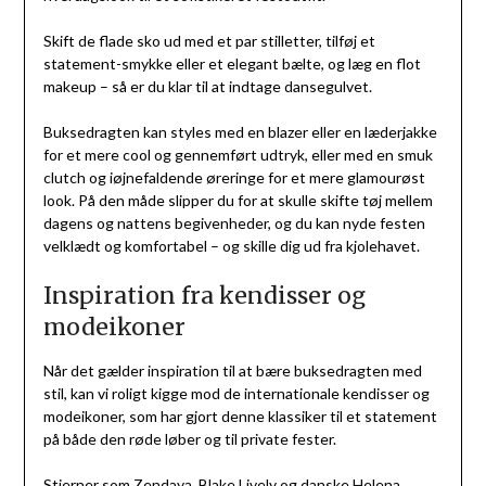
Skift de flade sko ud med et par stilletter, tilføj et
statement-smykke eller et elegant bælte, og læg en flot
makeup – så er du klar til at indtage dansegulvet.
Buksedragten kan styles med en blazer eller en læderjakke
for et mere cool og gennemført udtryk, eller med en smuk
clutch og iøjnefaldende øreringe for et mere glamourøst
look. På den måde slipper du for at skulle skifte tøj mellem
dagens og nattens begivenheder, og du kan nyde festen
velklædt og komfortabel – og skille dig ud fra kjolehavet.
Inspiration fra kendisser og
modeikoner
Når det gælder inspiration til at bære buksedragten med
stil, kan vi roligt kigge mod de internationale kendisser og
modeikoner, som har gjort denne klassiker til et statement
på både den røde løber og til private fester.
Stjerner som Zendaya, Blake Lively og danske Helena