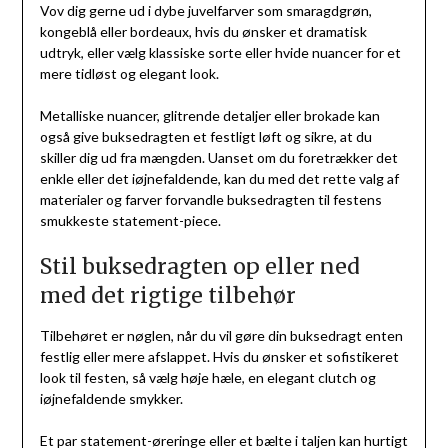
Vov dig gerne ud i dybe juvelfarver som smaragdgrøn,
kongeblå eller bordeaux, hvis du ønsker et dramatisk
udtryk, eller vælg klassiske sorte eller hvide nuancer for et
mere tidløst og elegant look.
Metalliske nuancer, glitrende detaljer eller brokade kan
også give buksedragten et festligt løft og sikre, at du
skiller dig ud fra mængden. Uanset om du foretrækker det
enkle eller det iøjnefaldende, kan du med det rette valg af
materialer og farver forvandle buksedragten til festens
smukkeste statement-piece.
Stil buksedragten op eller ned
med det rigtige tilbehør
Tilbehøret er nøglen, når du vil gøre din buksedragt enten
festlig eller mere afslappet. Hvis du ønsker et sofistikeret
look til festen, så vælg høje hæle, en elegant clutch og
iøjnefaldende smykker.
Et par statement-øreringe eller et bælte i taljen kan hurtigt