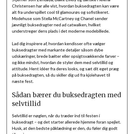
Christensen har alle vist, hvordan buksedragten kan være
alt fra underspillet cool til glamourøs og sofistikeret.
Modehuse som Stella McCartney og Chanel sender
jævnligt buksedragter ned ad catwalken, hvilket
understreger dens plads i det moderne modebillede.
Lad dig inspirere af, hvordan kendisser ofte vælger
buksedragter med markante detaljer såsom dybe
udskæringer, brede bælter eller opsigtsvækkende farver –
og ikke mindst, hvordan de styler dem med selvtillid og
attitude. Hent idéer fra deres looks, og sæt dit eget præg
på buksedragten, så du skiller dig ud fra kjolehavet til
næste fest.
Sådan bærer du buksedragten med
selvtillid
Selvtillid er nøglen, når du træder ind til festen i
buksedragt – og det starter allerede hjemme foran spejlet.
Husk, at den bedste påklædning er den, du føler dig godt