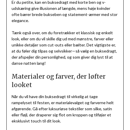
Er du petite, kan en buksedragt med korte ben og v-
udskæring give illusionen af længde, mens høje kvinder
ofte bærer brede bukseben og statement-ærmer med stor
elegance.
Tænk også over, om du foretrækker et klassisk og enkelt
look, eller om du vil skille dig ud med mønstre, farver eller
unikke detaljer som cut-outs eller bælter. Det vigtigste er,
at du føler dig tilpas og selvsikker—så vælg en buksedragt,
der afspejler din personlighed, og som giver dig lyst til at
danse natten lang!
Materialer og farver, der løfter
looket
Når du vil have din buksedragt til virkelig at tage
rampelyset til festen, er materialevalget og farverne helt
afgørende. Gå efter luksuriøse tekstiler som silke, satin
eller fløjl, der draperer sig flot om kroppen og tilføjer et
eksklusivt touch til dit look.