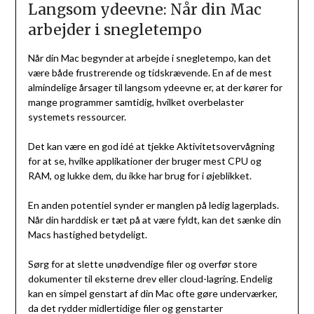
Langsom ydeevne: Når din Mac
arbejder i snegletempo
Når din Mac begynder at arbejde i snegletempo, kan det
være både frustrerende og tidskrævende. En af de mest
almindelige årsager til langsom ydeevne er, at der kører for
mange programmer samtidig, hvilket overbelaster
systemets ressourcer.
Det kan være en god idé at tjekke Aktivitetsovervågning
for at se, hvilke applikationer der bruger mest CPU og
RAM, og lukke dem, du ikke har brug for i øjeblikket.
En anden potentiel synder er manglen på ledig lagerplads.
Når din harddisk er tæt på at være fyldt, kan det sænke din
Macs hastighed betydeligt.
Sørg for at slette unødvendige filer og overfør store
dokumenter til eksterne drev eller cloud-lagring. Endelig
kan en simpel genstart af din Mac ofte gøre underværker,
da det rydder midlertidige filer og genstarter