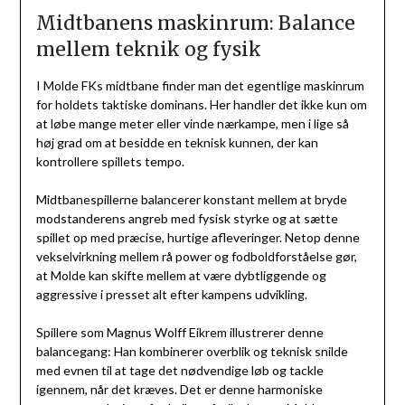
Midtbanens maskinrum: Balance
mellem teknik og fysik
I Molde FKs midtbane finder man det egentlige maskinrum
for holdets taktiske dominans. Her handler det ikke kun om
at løbe mange meter eller vinde nærkampe, men i lige så
høj grad om at besidde en teknisk kunnen, der kan
kontrollere spillets tempo.
Midtbanespillerne balancerer konstant mellem at bryde
modstanderens angreb med fysisk styrke og at sætte
spillet op med præcise, hurtige afleveringer. Netop denne
vekselvirkning mellem rå power og fodboldforståelse gør,
at Molde kan skifte mellem at være dybtliggende og
aggressive i presset alt efter kampens udvikling.
Spillere som Magnus Wolff Eikrem illustrerer denne
balancegang: Han kombinerer overblik og teknisk snilde
med evnen til at tage det nødvendige løb og tackle
igennem, når det kræves. Det er denne harmoniske