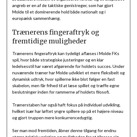
angreb er en af de taktiske genistreger, som har gjort
Molde til et dominerende hold både nationalt og i
europæisk sammenhæng.
Trænerens fingeraftryk og
fremtidige muligheder
Trænerens fingeraftryk kan tydeligt aflæses i Molde FKs
spil, hvor både strategiske justeringer og en klar
ledelsesstil har været afgørende for holdets succes. Under
nuværende træner har Molde udviklet et mere fleksibelt og
dynamisk udtryk, hvor spillerne ikke blot følger en fast
skabelon, men får frihed til at læse spillet og træffe egne
beslutninger inden for rammerne af holdets filosofi.
Trænerstaben har også haft fokus på individuel udvikling,
hvilket især har løftet yngre spillere op på et højere niveau
og gjort truppen mere konkurrencedygtig.
Ser man mod fremtiden, åbner denne tilgang for endnu
større taktisk variation og muligheden for at tilpasse sig