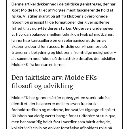
Denne artikel dykker ned i de taktiske genistreger, der har
gjort Molde FK til et af Norges mest fascinerende hold at
følge. Vi stiller skarpt på alt fra klubbens overordnede
filosofi og presspil til de formationer, der giver spillerne
frihed til at udnytte deres styrker. Undervejs undersøger
vi, hvordan balancen mellem teknik og fysik på midtbanen,
lynhurtige kantspillere og en velorganiseret defensiv
skaber grobund for succes. Endelig ser vi nærmere på
trænerens betydning og klubbens fremtidige muligheder –
alt sammen med fokus på de taktiske detaljer, der adskiller
Molde FK fra konkurrenterne.
Den taktiske arv: Molde FKs
filosofi og udvikling
Molde FK har gennem årtier opbygget en stærk taktisk
identitet, der balancerer mellem arven fra norsk
fodboldtradition og moderne, innovative tilgange til spillet.
Klubben har aldrig været bange for at udfordre status quo,
men har samtidig holdt fast i værdier som hårdt arbejde,
kollektiv disciplin og en klar forståelse af holdets rolle på