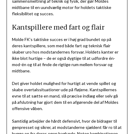
sammensmeltning af teknik og fysik, der gør Moldes
midtbane til en uundværlig motor for holdets taktiske
fleksibilitet og succes.
Kantspillere med fart og flair
Molde FK’s taktiske succes er i høj grad bundet op på
deres kantspillere, som med både fart og teknisk flair
skaber uro hos modstandernes forsvar. Holdets kanter er
ikke blot hurtige – de er også dygtige til at udfordre én-
mod-én og til at finde de rigtige rum mellem forsvar og
midtbane.
Det giver holdet mulighed for hurtigt at vende spillet og
skabe overtalssituationer ude på fløjene. Kantspillernes
evne til at sætte en mand, slå præcise indlæg eller selv gå
på afslutning har gjort dem til en afgørende del af Moldes
offensive våben.
Samtidig arbejder de hårdt defensivt, hvor de bidrager til
genpresset og sikrer, at modstanderne sjældent får ro til at
bygge op fra deres egen bagkæde. Netop kombinationen