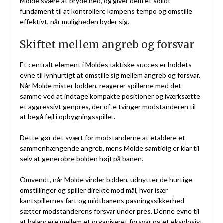
Molde svære at bryde ned, og giver dem et solidt
fundament til at kontrollere kampens tempo og omstille
effektivt, når muligheden byder sig.
Skiftet mellem angreb og forsvar
Et centralt element i Moldes taktiske succes er holdets
evne til lynhurtigt at omstille sig mellem angreb og forsvar.
Når Molde mister bolden, reagerer spillerne med det
samme ved at indtage kompakte positioner og iværksætte
et aggressivt genpres, der ofte tvinger modstanderen til
at begå fejl i opbygningsspillet.
Dette gør det svært for modstanderne at etablere et
sammenhængende angreb, mens Molde samtidig er klar til
selv at generobre bolden højt på banen.
Omvendt, når Molde vinder bolden, udnytter de hurtige
omstillinger og spiller direkte mod mål, hvor især
kantspillernes fart og midtbanens pasningssikkerhed
sætter modstanderens forsvar under pres. Denne evne til
at balancere mellem et organiseret forsvar og et eksplosivt